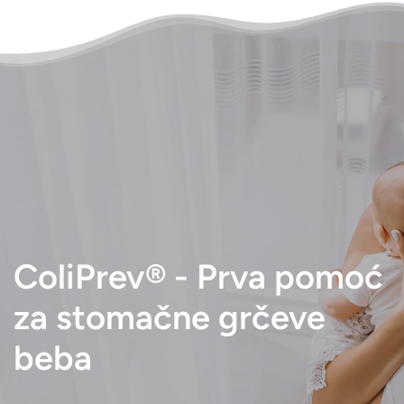
ColiPrev® - Prva pomoć
za stomačne grčeve
beba