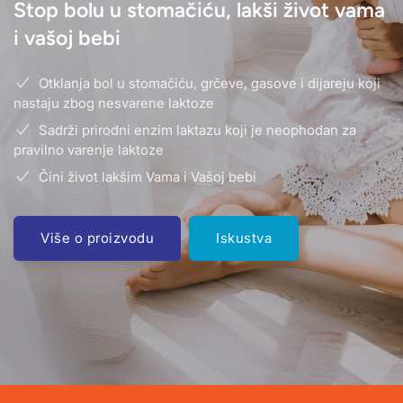
Stop bolu u stomačiću, lakši život vama
i vašoj bebi
Otklanja bol u stomačiću, grčeve, gasove i dijareju koji
nastaju zbog nesvarene laktoze
Sadrži prirodni enzim laktazu koji je neophodan za
pravilno varenje laktoze
Čini život lakšim Vama i Vašoj bebi
Više o proizvodu
Iskustva